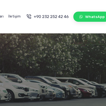
WhatsApp
+90 232 252 42 46
arı
İletişim
n ve
aç