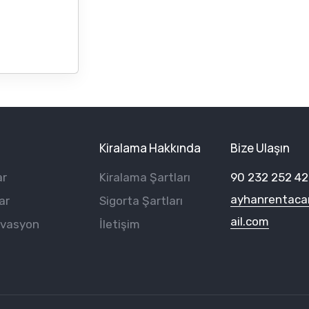
Kiralama Hakkında
Bize Ulaşın
ar
Kiralama Şartları
90 232 252 42
ayhanrentac
ar
Sigorta Şartları
ail.com
rvasyon
İletişim