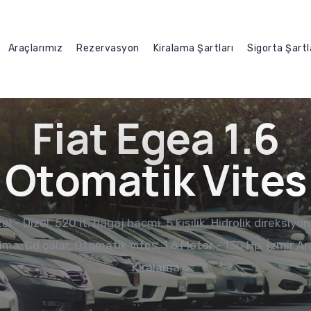
Araçlarımız
Rezervasyon
Kiralama Şartları
Sigorta Şartl
F
i
a
t
E
g
e
a
1
.
6
O
t
o
m
a
t
i
k
V
i
t
e
s
el - Dizel, 520 lt. bagaj hacmi, 5 kişilik, Hidrolik direksiyo
lima, Cd çalar, Otomatik vites, 1.6 Motor - 130 Hp, İzmir Ar
Kiralama